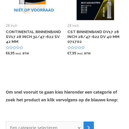
NIET OP VOORRAAD
28 inch
28 inch
CONTINENTAL BINNENBAND
CST BINNENBAND DV17 28
SV17 28 INCH 32/47-622 SV
INCH 28/47-622 DV 40 MM
42 MM
071702
Gewaardeerd
€
6,95
Gewaardeerd
€
7,95
incl. BTW
incl. BTW
0
0
uit
uit
5
5
Om snel vooruit te gaan kies hieronder een categorie of
zoek het product en klik vervolgens op de blauwe knop: