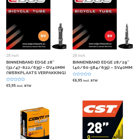
28 inch
28 inch
BINNENBAND EDGE 28″
BINNENBAND EDGE 28/29″
(32/47-622/635) – DV40MM
(40/60-584/635) – SV40MM
(WERKPLAATS VERPAKKING)
Gewaardeerd
€
6,95
incl. BTW
0
Gewaardeerd
€
5,95
incl. BTW
uit
0
5
uit
5