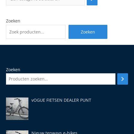
Zoeken
Zoeken
Zoeken
vOGUE FIETSEN DEALER PUNT
Nieuw tenways e-bikes