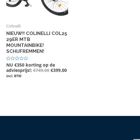
Colinelli
NIEUW!! COLINELLI COL25
29ER MTB
MOUNTAINBIKE!
SCHIJFREMMEN!
NU €350 korting op de
Gewaardeerd
0
adviesprijs!:
€
749,00
€
399,00
uit
incl. BTW
5