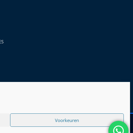
ES
Voorkeuren
rden
|
Privacy Policy
|