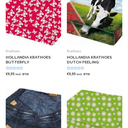
Krathoes
Krathoes
HOLLANDIA KRATHOES
HOLLANDIA KRATHOES
BUTTERFLY
DUTCH FEELING
Gewaardeerd
€
9,95
Gewaardeerd
€
9,95
incl. BTW
incl. BTW
0
0
uit
uit
5
5