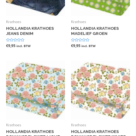
Krathoes
Krathoes
HOLLANDIA KRATHOES
HOLLANDIA KRATHOES
JEANS DENIM
MADELIEF GROEN
Gewaardeerd
€
9,95
Gewaardeerd
€
9,95
incl. BTW
incl. BTW
0
0
uit
uit
5
5
Krathoes
Krathoes
HOLLANDIA KRATHOES
HOLLANDIA KRATHOES