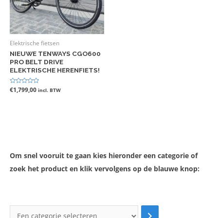
Elektrische fietsen
NIEUWE TENWAYS CGO600
PRO BELT DRIVE
ELEKTRISCHE HERENFIETS!
Gewaardeerd
€
1,799,00
incl. BTW
0
uit
5
Om snel vooruit te gaan kies hieronder een categorie of
zoek het product en klik vervolgens op de blauwe knop: