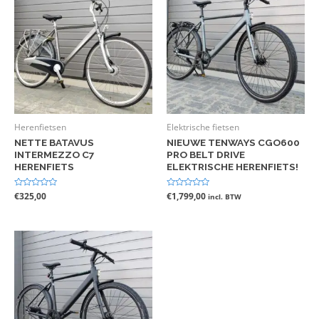
Herenfietsen
Elektrische fietsen
NETTE BATAVUS
NIEUWE TENWAYS CGO600
INTERMEZZO C7
PRO BELT DRIVE
HERENFIETS
ELEKTRISCHE HERENFIETS!
Gewaardeerd
€
325,00
Gewaardeerd
€
1,799,00
incl. BTW
0
0
uit
uit
5
5