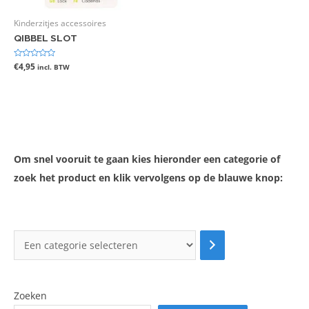
Kinderzitjes accessoires
QIBBEL SLOT
Gewaardeerd
€
4,95
incl. BTW
0
uit
5
Om snel vooruit te gaan kies hieronder een categorie of
zoek het product en klik vervolgens op de blauwe knop:
Zoeken