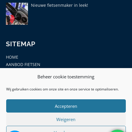
Nieuwe fietsenmaker in leek!
SITEMAP
HOME
AANBOD FIETSEN
MERKEN
Beheer cookie toestemming
ONDERDELEN EN ACCESSOIRES
CONTACT
Wij gebruiken cookies om onze site en onze service te optimaliseren.
Accepteren
Weigeren