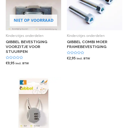
NIET OP VOORRAAD
Kinderzitjes onderdelen
Kinderzitjes onderdelen
QIBBEL BEVESTIGING
QIBBEL COMBI MOER
VOORZITJE VOOR
FRAMEBEVESTIGING
STUURPEN
Gewaardeerd
€
2,95
incl. BTW
0
Gewaardeerd
€
9,95
incl. BTW
uit
0
5
uit
5