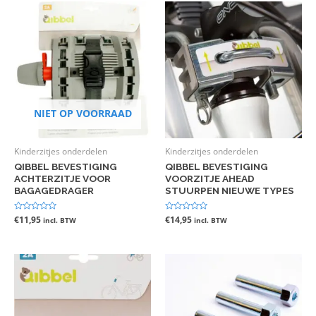
NIET OP VOORRAAD
Kinderzitjes onderdelen
Kinderzitjes onderdelen
QIBBEL BEVESTIGING
QIBBEL BEVESTIGING
ACHTERZITJE VOOR
VOORZITJE AHEAD
BAGAGEDRAGER
STUURPEN NIEUWE TYPES
Gewaardeerd
€
11,95
Gewaardeerd
€
14,95
incl. BTW
incl. BTW
0
0
uit
uit
5
5