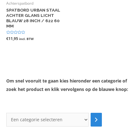
Achterspatbord
SPATBORD URBAN STAAL
ACHTER GLANS LICHT
BLAUW 28 INCH / 622 60
MM
Gewaardeerd
€
11,95
incl. BTW
0
uit
5
Om snel vooruit te gaan kies hieronder een categorie of
zoek het product en klik vervolgens op de blauwe knop: