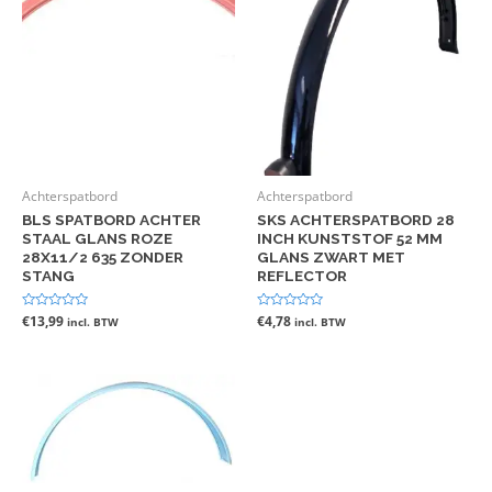
Achterspatbord
Achterspatbord
BLS SPATBORD ACHTER
SKS ACHTERSPATBORD 28
STAAL GLANS ROZE
INCH KUNSTSTOF 52 MM
28X11/2 635 ZONDER
GLANS ZWART MET
STANG
REFLECTOR
Gewaardeerd
€
13,99
Gewaardeerd
€
4,78
incl. BTW
incl. BTW
0
0
uit
uit
5
5