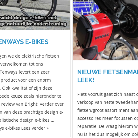
ENWAYS E-BIKES
gen we de elektrische fietsen
verwelkomen tot ons
NIEUWE FIETSENMAK
 Tenways levert een zeer
LEEK!
 product voor een enorm
. Ook kwalitatief zijn deze
Fiets vooruit gaat zich naas
goede keuze zoals hieronder te
verkoop van nette tweedeha
n review van Bright: Verder over
fietsen/groot assortiment aa
en van deze prachtige design e-
accessoires meer focussen 
listische design e-bikes …
reparatie. De vraag hierom w
s e-bikes Lees verder »
nu is het dus mogelijk om oo