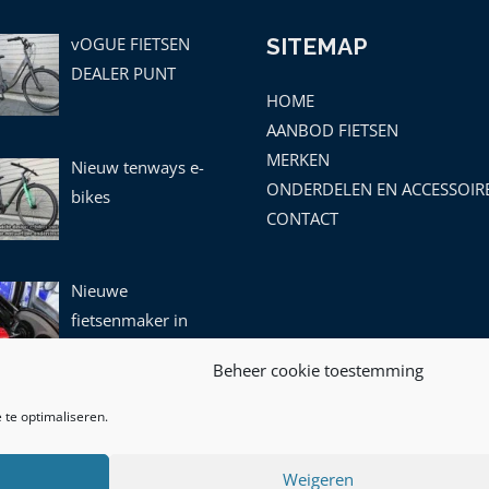
vOGUE FIETSEN
SITEMAP
DEALER PUNT
HOME
AANBOD FIETSEN
MERKEN
Nieuw tenways e-
ONDERDELEN EN ACCESSOIR
bikes
CONTACT
Nieuwe
fietsenmaker in
leek!
Beheer cookie toestemming
 te optimaliseren.
Weigeren