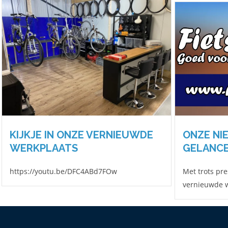
KIJKJE IN ONZE VERNIEUWDE
ONZE NI
WERKPLAATS
GELANC
https://youtu.be/DFC4ABd7FOw
Met trots pr
vernieuwde w