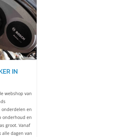
ER IN
t de webshop van
nds
n onderdelen en
op onderhoud en
as groot. Vanaf
k alle dagen van