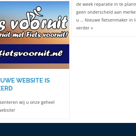
de week reparatie in te pla
geen onderscheid aan merke
u … Nieuwe fietsenmaker in l
verder »
EUWE WEBSITE IS
EERD
esenteren wij u onze geheel
ebsite!