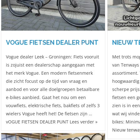
VOGUE FIETSEN DEALER PUNT
NIEUW T
Vogue dealer Leek – Groningen: Fiets vooruit
Met trots mo
is zojuist een dealerschap aangegaan met
van Tenways 
het merk Vogue. Een modern fietsenmerk
assortiment.
die zicht focust op de tijd van vraag en
hoogwaardig
aanbod en voor alle doelgroepen betaalbare
scherpe prijs
e-bikes aanbied. Gaat het nou om een
fietsen een 
vouwfiets, elektrische fiets, bakfiets of zelfs 3
zien is in ee
wielers Vogue heeft het! De fietsen zijn …
wat wij vind
vOGUE FIETSEN DEALER PUNT Lees verder »
bikes: Minima
Nieuw tenway