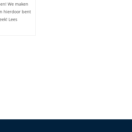
nnen! We maken
n hierdoor bent
eek! Lees