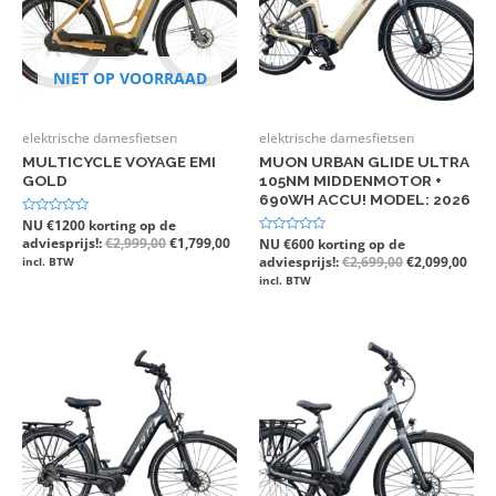
NIET OP VOORRAAD
elektrische damesfietsen
elektrische damesfietsen
MULTICYCLE VOYAGE EMI
MUON URBAN GLIDE ULTRA
GOLD
105NM MIDDENMOTOR +
690WH ACCU! MODEL: 2026
Gewaardeerd
NU €1200 korting op de
0
adviesprijs!:
€
2,999,00
€
1,799,00
Gewaardeerd
NU €600 korting op de
uit
0
5
adviesprijs!:
€
2,699,00
€
2,099,00
incl. BTW
uit
5
incl. BTW