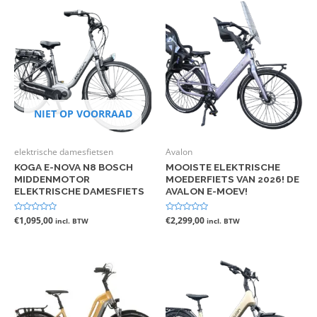
NIET OP VOORRAAD
elektrische damesfietsen
Avalon
KOGA E-NOVA N8 BOSCH
MOOISTE ELEKTRISCHE
MIDDENMOTOR
MOEDERFIETS VAN 2026! DE
ELEKTRISCHE DAMESFIETS
AVALON E-MOEV!
Gewaardeerd
€
1,095,00
Gewaardeerd
€
2,299,00
incl. BTW
incl. BTW
0
0
uit
uit
5
5