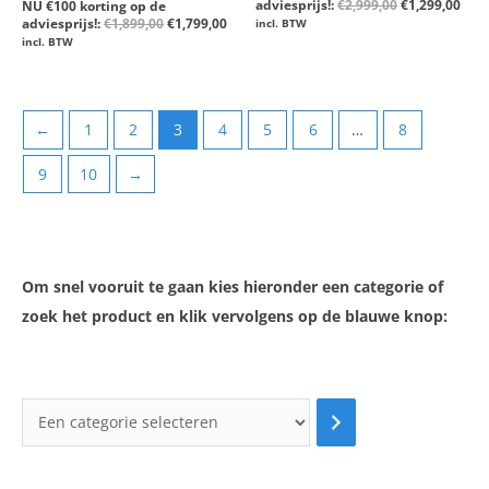
adviesprijs!:
€
2,999,00
€
1,299,00
Gewaardeerd
NU €100 korting op de
uit
0
adviesprijs!:
€
1,899,00
€
1,799,00
5
incl. BTW
uit
5
incl. BTW
←
1
2
3
4
5
6
…
8
9
10
→
Om snel vooruit te gaan kies hieronder een categorie of
zoek het product en klik vervolgens op de blauwe knop: