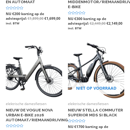
EN AUTOMAAT
MIDDENMOTOR/RIEMAANDRIJ
E-BIKE
Gewaardeerd
NU €200 korting op de
0
adviesprijs!:
€
1,899,00
€
1,699,00
Gewaardeerd
NU €300 korting op de
uit
0
5
adviesprijs!:
€
2,449,00
€
2,149,00
incl. BTW
uit
5
incl. BTW
NIET OP VOORRAAD
elektrische damesfietsen
elektrische damesfietsen
NIEUW DE VOGUE NOVA
NIEUW STELLA COMMUTER
URBAN E-BIKE 2026
SUPERIOR MDS SI BLACK
AUTOMAAT/RIEMAANDRIJVING
Gewaardeerd
NU €1700 korting op de
0