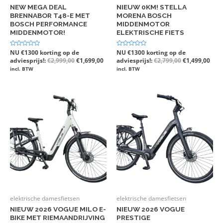
NEW MEGA DEAL
NIEUW 0KM! STELLA
BRENNABOR T48-E MET
MORENA BOSCH
BOSCH PERFORMANCE
MIDDENMOTOR
MIDDENMOTOR!
ELEKTRISCHE FIETS
Gewaardeerd
NU €1300 korting op de
Gewaardeerd
NU €1300 korting op de
0
0
adviesprijs!:
€
2,999,00
€
1,699,00
adviesprijs!:
€
2,799,00
€
1,499,00
uit
uit
5
5
incl. BTW
incl. BTW
elektrische damesfietsen
elektrische damesfietsen
NIEUW 2026 VOGUE MILO E-
NIEUW 2026 VOGUE
BIKE MET RIEMAANDRIJVING
PRESTIGE