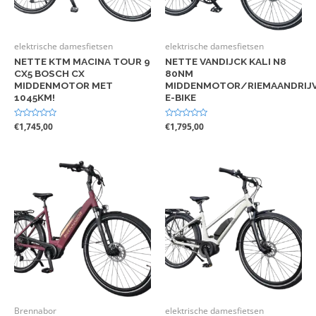
elektrische damesfietsen
elektrische damesfietsen
NETTE KTM MACINA TOUR 9
NETTE VANDIJCK KALI N8
CX5 BOSCH CX
80NM
MIDDENMOTOR MET
MIDDENMOTOR/RIEMAANDRIJ
1045KM!
E-BIKE
Gewaardeerd
€
1,745,00
Gewaardeerd
€
1,795,00
0
0
uit
uit
5
5
Brennabor
elektrische damesfietsen