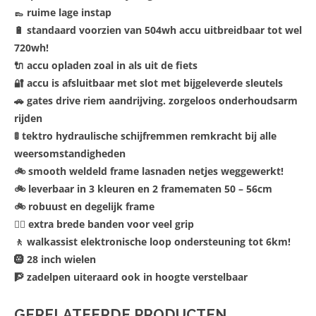
👞 ruime lage instap
🔋 standaard voorzien van 504wh accu uitbreidbaar tot wel
720wh!
🔌 accu opladen zoal in als uit de fiets
🔐 accu is afsluitbaar met slot met bijgeleverde sleutels
🚗 gates drive riem aandrijving. zorgeloos onderhoudsarm
rijden
🚦 tektro hydraulische schijfremmen remkracht bij alle
weersomstandigheden
🚲 smooth weldeld frame lasnaden netjes weggewerkt!
🚲 leverbaar in 3 kleuren en 2 framematen 50 – 56cm
🚲 robuust en degelijk frame
🚵‍♀️ extra brede banden voor veel grip
🚶 walkassist elektronische loop ondersteuning tot 6km!
🛞 28 inch wielen
🧗 zadelpen uiteraard ook in hoogte verstelbaar
GERELATEERDE PRODUCTEN