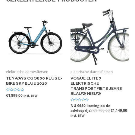
elektrische damesfietsen
elektrische damesfietsen
TENWAYS CGO800 PLUS E-
VOGUE ELITE 7
BIKE SKY BLUE 2026
ELEKTRISCHE
TRANSPORTFIETS JEANS
BLAUW NIEUW
Gewaardeerd
€
1,899,00
incl. BTW
0
uit
5
Gewaardeerd
NU €650 korting op de
0
adviesprijs!:
€
1,799,00
€
1,149,00
uit
5
incl. BTW