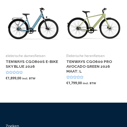
elektrische damesfietsen
Elektrische herenfietsen
TENWAYS CGO800S E-BIKE
TENWAYS CGO600 PRO
SKY BLUE 2026
AVOCADO GREEN 2026
MAAT: L
Gewaardeerd
€
1,899,00
incl. BTW
0
Gewaardeerd
€
1,799,00
incl. BTW
uit
0
5
uit
5
Zoeken