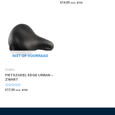
0
Gewaardeerd
€
14,95
incl. BTW
uit
0
5
uit
5
NIET OP VOORRAAD
Zadels
FIETSZADEL EDGE URBAN –
ZWART
Gewaardeerd
€
17,95
incl. BTW
0
uit
5