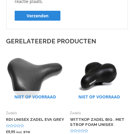
reactie plaats.
GERELATEERDE PRODUCTEN
NIET OP VOORRAAD
NIET OP VOORRAAD
Zadels
Zadels
RDI UNISEX ZADEL EVA GREY
WITTKOP ZADEL BIG . MET
STROP FOAM UNISEX
Gewaardeerd
€
9,95
incl. BTW