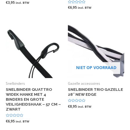
Gewaardeerd
€
3,95
incl. BTW
0
Gewaardeerd
€
6,95
incl. BTW
uit
0
5
uit
5
NIET OP VOORRAAD
Snelbinders
Gazelle accessoires
SNELBINDER QUATTRO
SNELBINDER TRIO GAZELLE
WIDEK HANKE MET 4
28″ NEW EDGE
BINDERS EN GROTE
VEILIGHEIDSHAAK – 57 CM –
Gewaardeerd
€
8,95
incl. BTW
ZWART
0
uit
5
Gewaardeerd
€
6,95
incl. BTW
0
uit
5