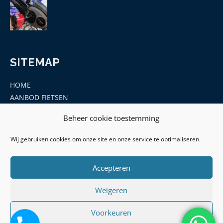
SITEMAP
HOME
AANBOD FIETSEN
MERKEN
Beheer cookie toestemming
ONDERDELEN EN ACCESSOIRES
CONTACT
Wij gebruiken cookies om onze site en onze service te optimaliseren.
Accepteren
Weigeren
Voorkeuren
© 2026 | Hof Leek - KVK: 77091612 -BTW ID: