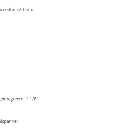
 breedte: 720 mm
eïntegreerd, 1 1/8″
elspanner