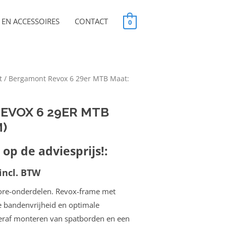
EN ACCESSOIRES
CONTACT
0
t
/ Bergamont Revox 6 29er MTB Maat:
EVOX 6 29ER MTB
)
op de adviesprijs!:
incl. BTW
re-onderdelen. Revox-frame met
 bandenvrijheid en optimale
hteraf monteren van spatborden en een