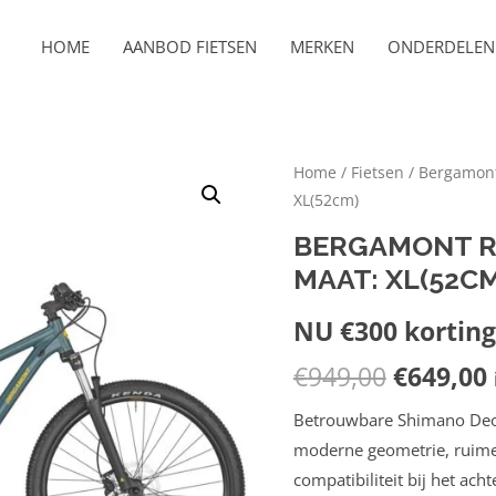
HOME
AANBOD FIETSEN
MERKEN
ONDERDELEN 
Home
/
Fietsen
/
Bergamon
XL(52cm)
BERGAMONT R
MAAT: XL(52CM
NU €300 korting 
€
949,00
€
649,00
Betrouwbare Shimano Deo
moderne geometrie, ruime
compatibiliteit bij het ac