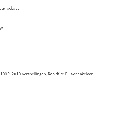
te lockout
ow
0R, 2×10 versnellingen, Rapidfire Plus-schakelaar