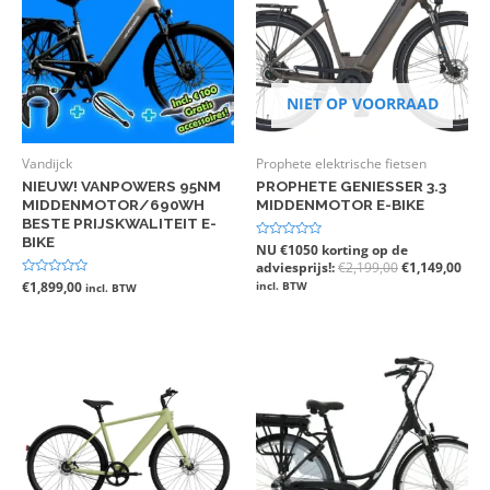
NIET OP VOORRAAD
Vandijck
Prophete elektrische fietsen
NIEUW! VANPOWERS 95NM
PROPHETE GENIESSER 3.3
MIDDENMOTOR/690WH
MIDDENMOTOR E-BIKE
BESTE PRIJSKWALITEIT E-
BIKE
Gewaardeerd
NU €1050 korting op de
0
adviesprijs!:
€
2,199,00
€
1,149,00
uit
5
Gewaardeerd
€
1,899,00
incl. BTW
incl. BTW
0
uit
5