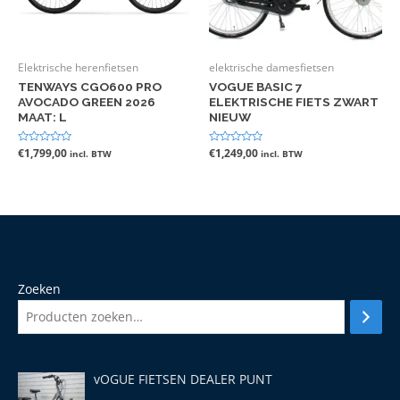
Elektrische herenfietsen
elektrische damesfietsen
TENWAYS CGO600 PRO
VOGUE BASIC 7
AVOCADO GREEN 2026
ELEKTRISCHE FIETS ZWART
MAAT: L
NIEUW
Gewaardeerd
€
1,799,00
Gewaardeerd
€
1,249,00
incl. BTW
incl. BTW
0
0
uit
uit
5
5
Zoeken
vOGUE FIETSEN DEALER PUNT