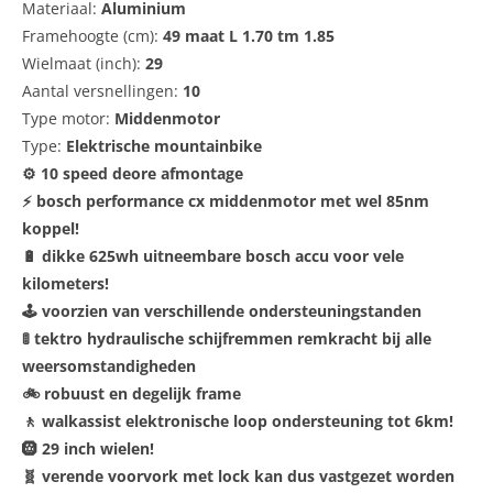
Materiaal:
Aluminium
Framehoogte (cm):
49 maat L 1.70 tm 1.85
Wielmaat (inch):
29
Aantal versnellingen:
10
Type motor:
Middenmotor
Type:
Elektrische mountainbike
⚙️ 10 speed deore afmontage
⚡ bosch performance cx middenmotor met wel 85nm
koppel!
🔋 dikke 625wh uitneembare bosch accu voor vele
kilometers!
🕹️ voorzien van verschillende ondersteuningstanden
🚦 tektro hydraulische schijfremmen remkracht bij alle
weersomstandigheden
🚲 robuust en degelijk frame
🚶 walkassist elektronische loop ondersteuning tot 6km!
🛞 29 inch wielen!
🧬 verende voorvork met lock kan dus vastgezet worden