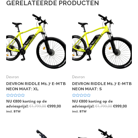
GERELATEERDE PRODUCTEN
Devron
Devron
DEVRON RIDDLE M1.7 E-MTB
DEVRON RIDDLE M1.7 E-MTB
NEON MAAT: XL
NEON MAAT: S
Gewaardeerd
NU €800 korting op de
Gewaardeerd
NU €800 korting op de
0
0
adviesprijs!:
€
1,799,00
€
999,00
adviesprijs!:
€
1,799,00
€
999,00
uit
uit
5
5
incl. BTW
incl. BTW