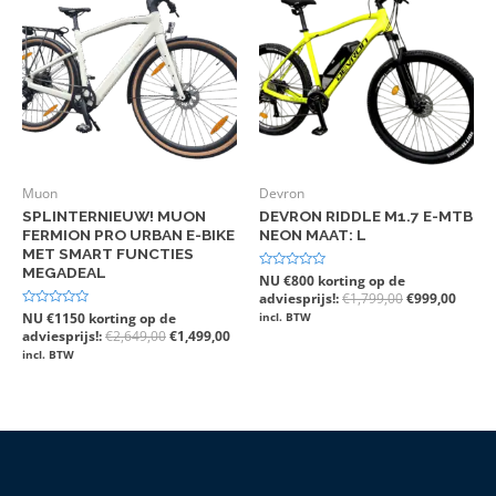
Muon
Devron
SPLINTERNIEUW! MUON
DEVRON RIDDLE M1.7 E-MTB
FERMION PRO URBAN E-BIKE
NEON MAAT: L
MET SMART FUNCTIES
MEGADEAL
Gewaardeerd
NU €800 korting op de
0
adviesprijs!:
€
1,799,00
€
999,00
uit
5
Gewaardeerd
NU €1150 korting op de
incl. BTW
0
adviesprijs!:
€
2,649,00
€
1,499,00
uit
5
incl. BTW