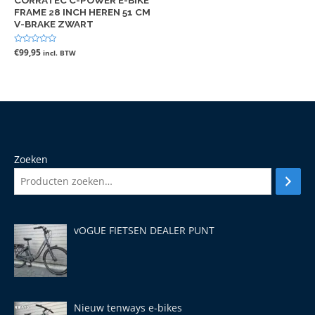
FRAME 28 INCH HEREN 51 CM
V-BRAKE ZWART
Gewaardeerd
€
99,95
incl. BTW
0
uit
5
Zoeken
vOGUE FIETSEN DEALER PUNT
Nieuw tenways e-bikes