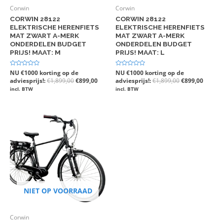
Corwin
Corwin
CORWIN 28122
CORWIN 28122
ELEKTRISCHE HERENFIETS
ELEKTRISCHE HERENFIETS
MAT ZWART A-MERK
MAT ZWART A-MERK
ONDERDELEN BUDGET
ONDERDELEN BUDGET
PRIJS! MAAT: M
PRIJS! MAAT: L
Gewaardeerd
NU €1000 korting op de
Gewaardeerd
NU €1000 korting op de
0
0
adviesprijs!:
€
1,899,00
€
899,00
adviesprijs!:
€
1,899,00
€
899,00
uit
uit
5
5
incl. BTW
incl. BTW
NIET OP VOORRAAD
Corwin