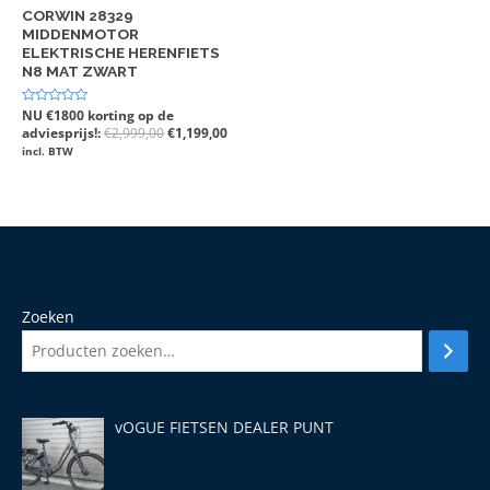
CORWIN 28329
MIDDENMOTOR
ELEKTRISCHE HERENFIETS
N8 MAT ZWART
Gewaardeerd
NU €1800 korting op de
0
adviesprijs!:
€
2,999,00
€
1,199,00
uit
5
incl. BTW
Zoeken
vOGUE FIETSEN DEALER PUNT