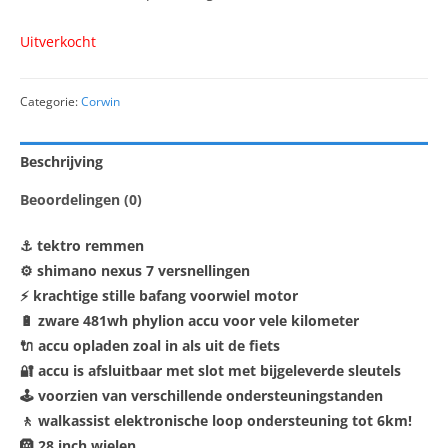
Uitverkocht
Categorie:
Corwin
Beschrijving
Beoordelingen (0)
⚓ tektro remmen
⚙️ shimano nexus 7 versnellingen
⚡ krachtige stille bafang voorwiel motor
🔋 zware 481wh phylion accu voor vele kilometer
🔌 accu opladen zoal in als uit de fiets
🔐 accu is afsluitbaar met slot met bijgeleverde sleutels
🕹️ voorzien van verschillende ondersteuningstanden
🚶 walkassist elektronische loop ondersteuning tot 6km!
🛞 28 inch wielen