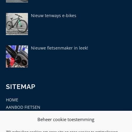
Nieuw tenways e-bikes
Nieuwe fietsenmaker in leek!
SITEMAP
HOME
AANBOD FIETSEN
MERKEN
Beheer cookie toestemming
ONDERDELEN EN ACCESSOIRES
CONTACT
Wij gebruiken cookies om onze site en onze service te optimaliseren.