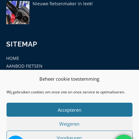
Nieuwe fietsenmaker in leek!
SITEMAP
HOME
AANBOD FIETSEN
MERKEN
Beheer cookie toestemming
ONDERDELEN EN ACCESSOIRES
CONTACT
Wij gebruiken cookies om onze site en onze service te optimaliseren.
Accepteren
Weigeren
Voorkeuren