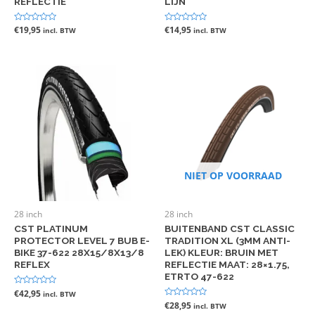
REFLECTIE
LIJN
Gewaardeerd
€
19,95
Gewaardeerd
€
14,95
incl. BTW
incl. BTW
0
0
uit
uit
5
5
NIET OP VOORRAAD
28 inch
28 inch
CST PLATINUM
BUITENBAND CST CLASSIC
PROTECTOR LEVEL 7 BUB E-
TRADITION XL (3MM ANTI-
BIKE 37-622 28X15/8X13/8
LEK) KLEUR: BRUIN MET
REFLEX
REFLECTIE MAAT: 28×1.75,
ETRTO 47-622
Gewaardeerd
€
42,95
incl. BTW
0
Gewaardeerd
€
28,95
incl. BTW
uit
0
5