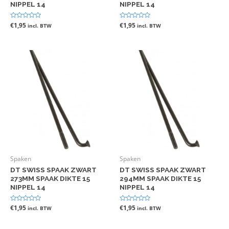
NIPPEL 14
NIPPEL 14
Gewaardeerd
€
1,95
Gewaardeerd
€
1,95
incl. BTW
incl. BTW
0
0
uit
uit
5
5
Spaken
Spaken
DT SWISS SPAAK ZWART
DT SWISS SPAAK ZWART
273MM SPAAK DIKTE 15
294MM SPAAK DIKTE 15
NIPPEL 14
NIPPEL 14
Gewaardeerd
€
1,95
Gewaardeerd
€
1,95
incl. BTW
incl. BTW
0
0
uit
uit
5
5