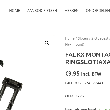
HOME
AANBOD FIETSEN
MERKEN
ONDERDELEN 
Home
/
Sloten
/
Slotbevesti
Flex mount)
FALKX MONTA
RINGSLOT(AXA
€
9,95
incl. BTW
EAN : 8720574372441
OEM: 7776
Beschikbaarheid:
25 op 