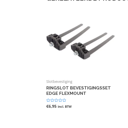
Slotbevestiging
RINGSLOT BEVESTIGINGSSET
EDGE FLEXMOUNT
€
6,95
Gewaardeerd
incl. BTW
0
uit
5