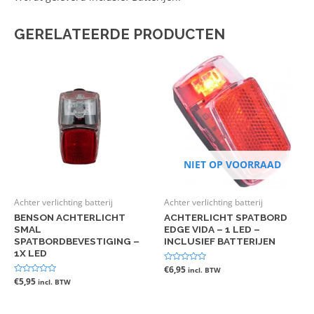
GERELATEERDE PRODUCTEN
NIET OP VOORRAAD
Achter verlichting batterij
Achter verlichting batterij
BENSON ACHTERLICHT
ACHTERLICHT SPATBORD
SMAL
EDGE VIDA – 1 LED –
SPATBORDBEVESTIGING –
INCLUSIEF BATTERIJEN
1X LED
Gewaardeerd
€
6,95
incl. BTW
0
Gewaardeerd
€
5,95
incl. BTW
uit
0
5
uit
5