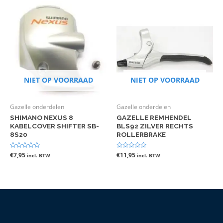
NIET OP VOORRAAD
NIET OP VOORRAAD
Gazelle onderdelen
Gazelle onderdelen
SHIMANO NEXUS 8
GAZELLE REMHENDEL
KABELCOVER SHIFTER SB-
BLS92 ZILVER RECHTS
8S20
ROLLERBRAKE
Gewaardeerd
€
7,95
Gewaardeerd
€
11,95
incl. BTW
incl. BTW
0
0
uit
uit
5
5