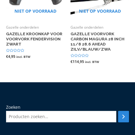
NIET OP VOORRAAD
NIET OP VOORRAAD
Gazelle onderdelen
Gazelle onderdelen
GAZELLE KROONKAP VOOR
GAZELLE VOORVORK
VOORVORK FENDERVISION
CARBON MAGURA 28 INCH
ZWART
11/8 28.6 AHEAD
ZILV/BLAUW/ZWA
Gewaardeerd
€
4,95
incl. BTW
0
Gewaardeerd
€
114,95
incl. BTW
uit
0
5
uit
5
Zoeken