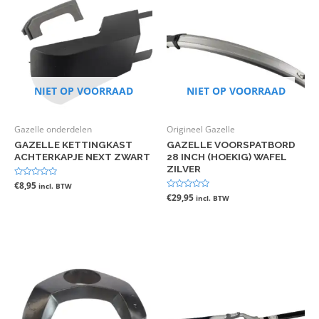
NIET OP VOORRAAD
NIET OP VOORRAAD
Gazelle onderdelen
Origineel Gazelle
GAZELLE KETTINGKAST
GAZELLE VOORSPATBORD
ACHTERKAPJE NEXT ZWART
28 INCH (HOEKIG) WAFEL
ZILVER
Gewaardeerd
€
8,95
incl. BTW
0
Gewaardeerd
€
29,95
incl. BTW
uit
0
5
uit
5