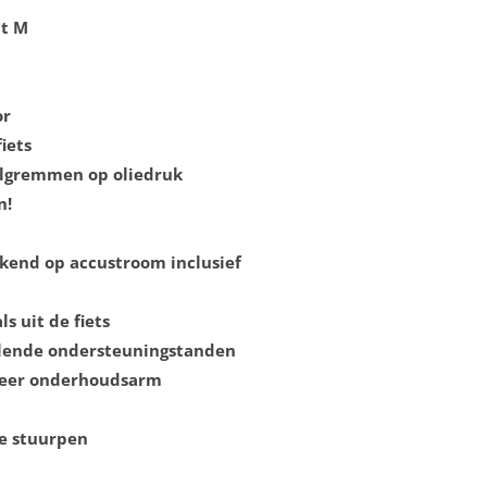
t M
or
iets
elgremmen op oliedruk
n!
kend op accustroom inclusief
ls uit de fiets
illende ondersteuningstanden
t zeer onderhoudsarm
re stuurpen