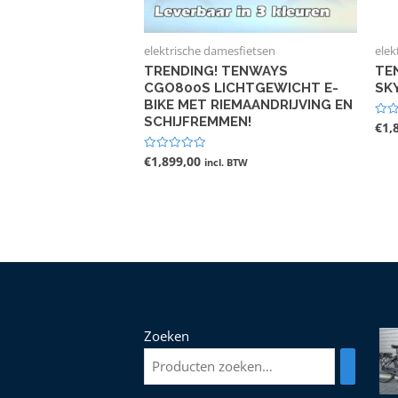
elektrische damesfietsen
elek
TRENDING! TENWAYS
TE
CGO800S LICHTGEWICHT E-
SK
BIKE MET RIEMAANDRIJVING EN
SCHIJFREMMEN!
€
1,
Gewa
0
uit
5
€
1,899,00
Gewaardeerd
incl. BTW
0
uit
5
Zoeken