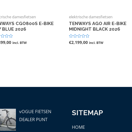
trische damesfietsen
elektrische damesfietsen
NWAYS CGO800S E-BIKE
TENWAYS AGO AIR E-BIKE
Y BLUE 2026
MIDNIGHT BLACK 2026
899,00
€
2,199,00
ardeerd
Gewaardeerd
incl. BTW
incl. BTW
0
uit
5
vOGUE FIETSEN
SITEMAP
DEALER PUNT
HOME