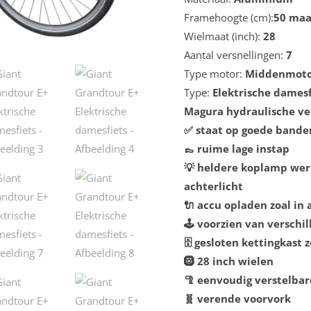
Framehoogte (cm):
50 maa
Wielmaat (inch):
28
Aantal versnellingen:
7
Type motor:
Middenmot
Type:
Elektrische damesf
Magura hydraulische v
✅ staat op goede bande
👞 ruime lage instap
💡 heldere koplamp wer
achterlicht
🔌 accu opladen zoal in a
🕹️ voorzien van versch
🗄️ gesloten kettingkas
🛞 28 inch wielen
🦿 eenvoudig verstelba
🧬 verende voorvork