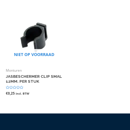
uit
uit
5
5
NIET OP VOORRAAD
Monturen
JASBESCHERMER CLIP SMAL
12MM. PER STUK
Gewaardeerd
€
0,25
incl. BTW
0
uit
5