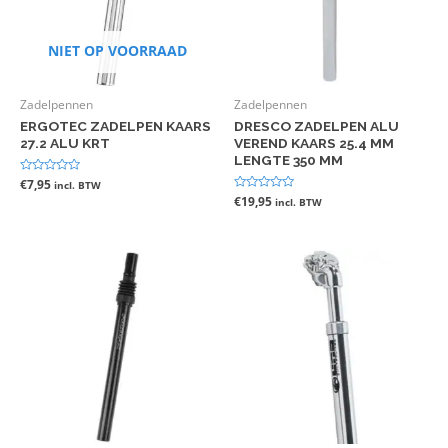
NIET OP VOORRAAD
Zadelpennen
Zadelpennen
ERGOTEC ZADELPEN KAARS
DRESCO ZADELPEN ALU
27.2 ALU KRT
VEREND KAARS 25.4 MM
LENGTE 350 MM
Gewaardeerd
€
7,95
incl. BTW
0
Gewaardeerd
€
19,95
incl. BTW
uit
0
5
uit
5