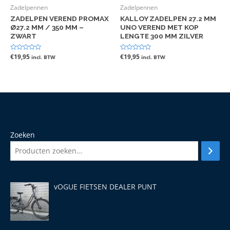
Zadelpennen
Zadelpennen
ZADELPEN VEREND PROMAX
KALLOY ZADELPEN 27.2 MM
Ø27.2 MM / 350 MM –
UNO VEREND MET KOP
ZWART
LENGTE 300 MM ZILVER
Gewaardeerd
€
19,95
Gewaardeerd
€
19,95
incl. BTW
incl. BTW
0
0
uit
uit
5
5
Zoeken
vOGUE FIETSEN DEALER PUNT