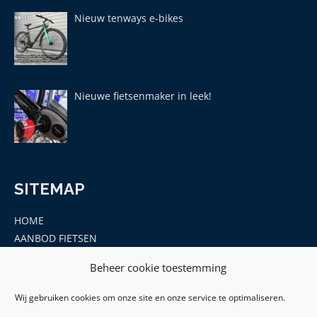
Nieuw tenways e-bikes
Nieuwe fietsenmaker in leek!
SITEMAP
HOME
AANBOD FIETSEN
MERKEN
Beheer cookie toestemming
ONDERDELEN EN ACCESSOIRES
CONTACT
Wij gebruiken cookies om onze site en onze service te optimaliseren.