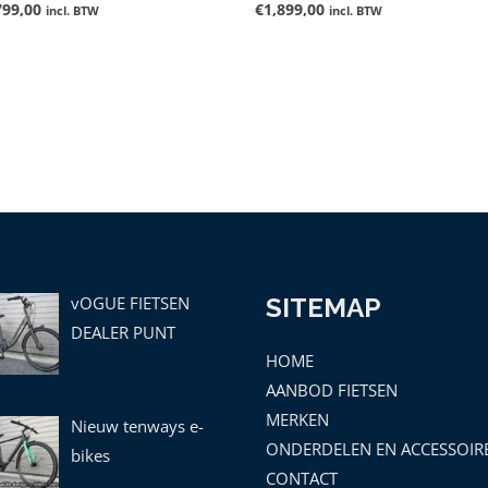
799,00
€
1,899,00
ardeerd
Gewaardeerd
incl. BTW
incl. BTW
0
uit
5
vOGUE FIETSEN
SITEMAP
DEALER PUNT
HOME
AANBOD FIETSEN
MERKEN
Nieuw tenways e-
ONDERDELEN EN ACCESSOIR
bikes
CONTACT