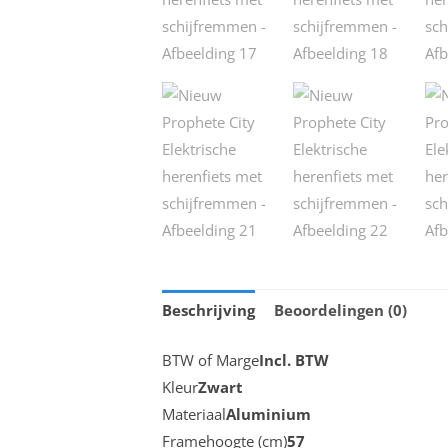
Beschrijving
Beoordelingen (0)
BTW of Marge
Incl. BTW
Kleur
Zwart
Materiaal
Aluminium
Framehoogte (cm)
57