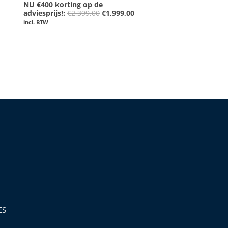
NU €400 korting op de
Gewaardeerd
0
adviesprijs!:
€
2,399,00
€
1,999,00
uit
incl. BTW
5
ES