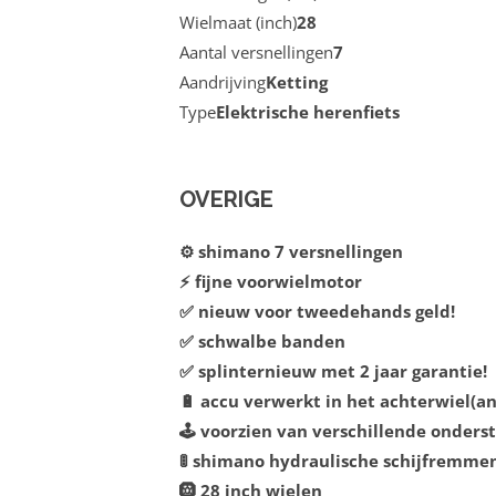
Wielmaat (inch)
28
Aantal versnellingen
7
Aandrijving
Ketting
Type
Elektrische herenfiets
OVERIGE
⚙️ shimano 7 versnellingen
⚡ fijne voorwielmotor
✅ nieuw voor tweedehands geld!
✅ schwalbe banden
✅ splinternieuw met 2 jaar garantie!
🔋 accu verwerkt in het achterwiel(an
🕹️ voorzien van verschillende onder
🚦 shimano hydraulische schijfremmen
🛞 28 inch wielen