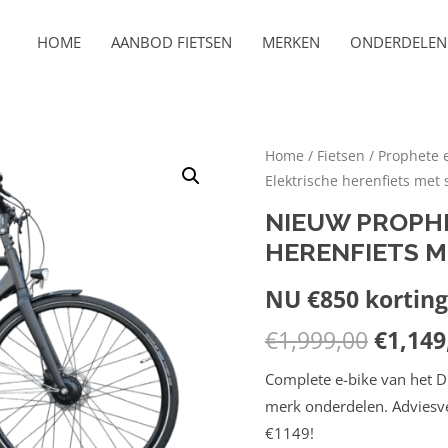
HOME
AANBOD FIETSEN
MERKEN
ONDERDELEN 
Home
/
Fietsen
/
Prophete e
Elektrische herenfiets met
NIEUW PROPHE
HERENFIETS 
NU €850 korting 
€
1,999,00
€
1,149
Complete e-bike van het D
merk onderdelen. Adviesve
€1149!