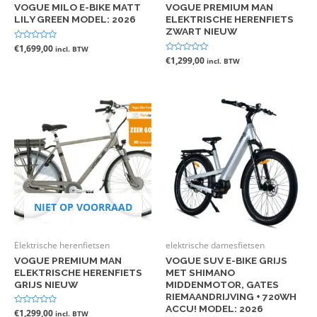
VOGUE MILO E-BIKE MATT
VOGUE PREMIUM MAN
LILY GREEN MODEL: 2026
ELEKTRISCHE HERENFIETS
ZWART NIEUW
Gewaardeerd
€
1,699,00
incl. BTW
0
Gewaardeerd
€
1,299,00
incl. BTW
uit
0
5
uit
5
NIET OP VOORRAAD
Elektrische herenfietsen
elektrische damesfietsen
VOGUE PREMIUM MAN
VOGUE SUV E-BIKE GRIJS
ELEKTRISCHE HERENFIETS
MET SHIMANO
GRIJS NIEUW
MIDDENMOTOR, GATES
RIEMAANDRIJVING + 720WH
ACCU! MODEL: 2026
Gewaardeerd
€
1,299,00
incl. BTW