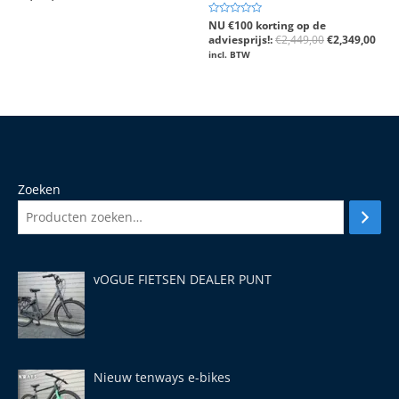
0
uit
5
Gewaardeerd
NU €100 korting op de
0
adviesprijs!:
€
2,449,00
€
2,349,00
uit
5
incl. BTW
Zoeken
vOGUE FIETSEN DEALER PUNT
Nieuw tenways e-bikes