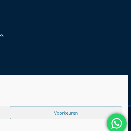
ES
Voorkeuren
rden
|
Privacy Policy
|