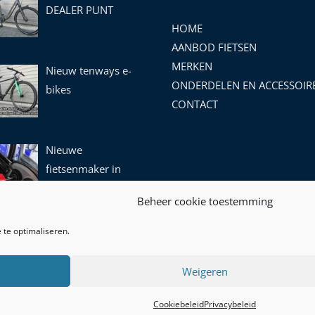
DEALER PUNT
HOME
AANBOD FIETSEN
MERKEN
Nieuw tenways e-
ONDERDELEN EN ACCESSOIR
bikes
CONTACT
Nieuwe
fietsenmaker in
leek!
Beheer cookie toestemming
 te optimaliseren.
Weigeren
- KVK: 77091612 -BTW ID: NL003145275B11|
Algemene Voorwaa
Cookiebeleid
Privacybeleid