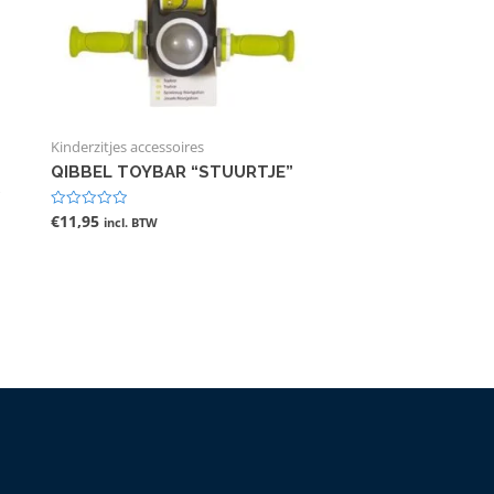
Kinderzitjes accessoires
QIBBEL TOYBAR “STUURTJE”
D
€
11,95
Gewaardeerd
incl. BTW
0
uit
5