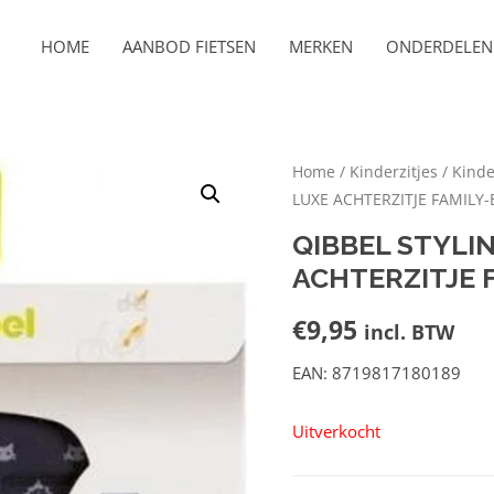
HOME
AANBOD FIETSEN
MERKEN
ONDERDELEN 
Home
/
Kinderzitjes
/
Kinde
LUXE ACHTERZITJE FAMILY
QIBBEL STYLI
ACHTERZITJE 
€
9,95
incl. BTW
EAN: 8719817180189
Uitverkocht