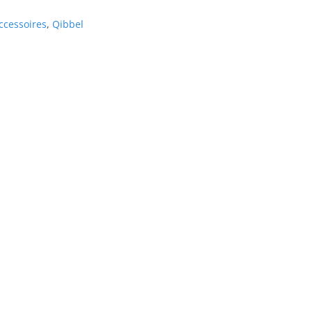
ccessoires
,
Qibbel