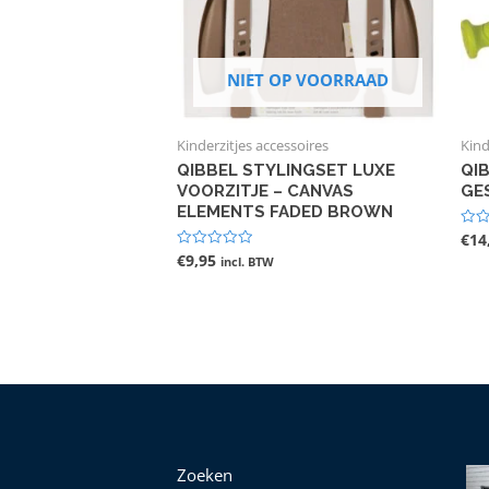
NIET OP VOORRAAD
Kinderzitjes accessoires
Kind
QIBBEL STYLINGSET LUXE
QI
VOORZITJE – CANVAS
GE
ELEMENTS FADED BROWN
€
14
Gewa
0
€
9,95
Gewaardeerd
incl. BTW
uit
0
5
uit
5
Zoeken