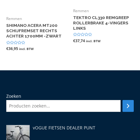
Remmen
TEKTRO CL330 REMGREEP
Remmen
ROLLERBRAKE 4-VINGERS
SHIMANO ACERA MT200
LINKS
SCHIJFREMSET RECHTS
ACHTER 1700MM -ZWART
Gewaardeerd
€
37,74
incl. BTW
0
uit
Gewaardeerd
€
36,95
incl. BTW
5
0
uit
5
Zoeken
vOGUE FIETSEN DEALER PUNT