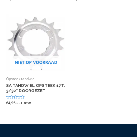
0
0
uit
uit
5
5
NIET OP VOORRAAD
Opsteek tandwiel
SA TANDWIEL OPSTEEK 17T.
3/32″ DOORGEZET
Gewaardeerd
€
4,95
incl. BTW
0
uit
5