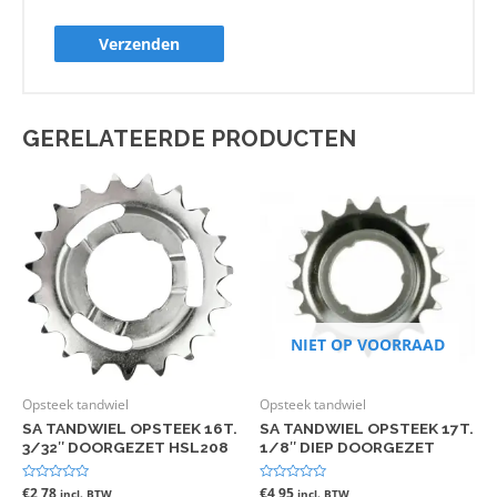
GERELATEERDE PRODUCTEN
NIET OP VOORRAAD
Opsteek tandwiel
Opsteek tandwiel
SA TANDWIEL OPSTEEK 16T.
SA TANDWIEL OPSTEEK 17T.
3/32″ DOORGEZET HSL208
1/8″ DIEP DOORGEZET
Gewaardeerd
€
2,78
Gewaardeerd
€
4,95
incl. BTW
incl. BTW