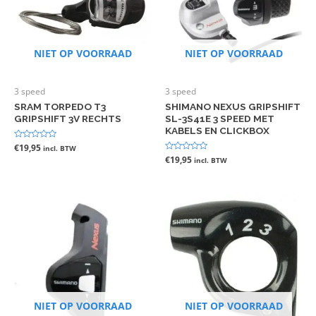
NIET OP VOORRAAD
NIET OP VOORRAAD
3 speed
3 speed
SRAM TORPEDO T3
SHIMANO NEXUS GRIPSHIFT
GRIPSHIFT 3V RECHTS
SL-3S41E 3 SPEED MET
KABELS EN CLICKBOX
Gewaardeerd
€
19,95
incl. BTW
0
Gewaardeerd
€
19,95
incl. BTW
uit
0
5
uit
5
NIET OP VOORRAAD
NIET OP VOORRAAD