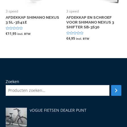
3 speed
3 speed
AFDEKKAP SHIMANO NEXUS
AFDEKKAP EN SCHROEF
3 SL-3S41E
VOOR SHIMANO NEXUS 3
SHIFTER SB-3S30
Gewaardeerd
€
11,95
incl. BTW
0
Gewaardeerd
€
4,95
incl. BTW
uit
0
5
uit
5
Zoeken
vOGUE FIETSEN DEALER PUNT