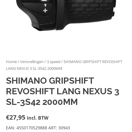
Home
/
Versnellingen
/
3 speed
/ SHIMANO GRIPSHIFT REVOSHIFT
LANG NEXUS 3 SL-3S42 2000MM
SHIMANO GRIPSHIFT
REVOSHIFT LANG NEXUS 3
SL-3S42 2000MM
€
27,95
incl. BTW
EAN: 4550170529888 ART: 30943