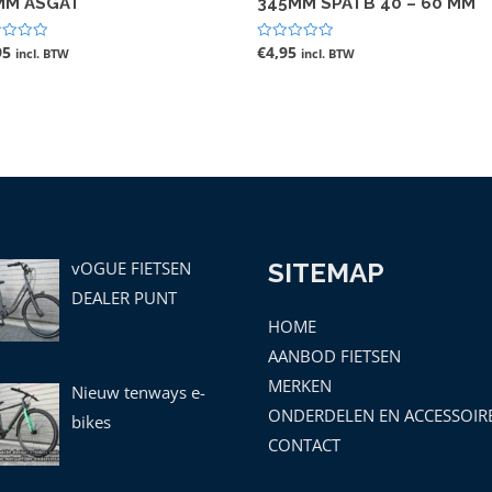
MM ASGAT
345MM SPATB 40 – 60 MM
95
€
4,95
ardeerd
Gewaardeerd
incl. BTW
incl. BTW
0
uit
5
vOGUE FIETSEN
SITEMAP
DEALER PUNT
HOME
AANBOD FIETSEN
MERKEN
Nieuw tenways e-
ONDERDELEN EN ACCESSOIR
bikes
CONTACT