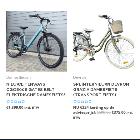
Damesfietsen
Devron
NIEUWE TENWAYS
SPLINTERNIEUW! DEVRON
CGO800S GATES BELT
GRAZIA DAMESFIETS
ELEKTRISCHE DAMESFIETS!
(TRANSPORT FIETS)
Gewaardeerd
€
1,899,00
Gewaardeerd
NU €324 korting op de
incl. BTW
0
0
adviesprijs!:
€
699,00
€
375,00
incl.
uit
uit
5
5
BTW