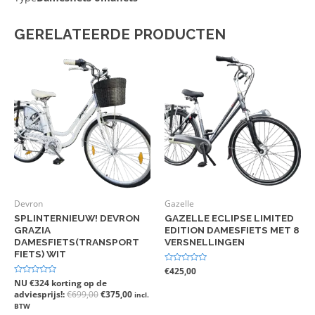
GERELATEERDE PRODUCTEN
Devron
Gazelle
SPLINTERNIEUW! DEVRON
GAZELLE ECLIPSE LIMITED
GRAZIA
EDITION DAMESFIETS MET 8
DAMESFIETS(TRANSPORT
VERSNELLINGEN
FIETS) WIT
Gewaardeerd
€
425,00
0
Gewaardeerd
NU €324 korting op de
uit
0
adviesprijs!:
€
699,00
€
375,00
5
incl.
uit
5
BTW