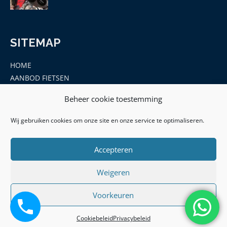
SITEMAP
HOME
AANBOD FIETSEN
MERKEN
Beheer cookie toestemming
ONDERDELEN EN ACCESSOIRES
CONTACT
Wij gebruiken cookies om onze site en onze service te optimaliseren.
Accepteren
Weigeren
Voorkeuren
© 2026 | Hof Leek - KVK: 77091612 -BTW ID:
NL003145275B11|
Algemene Voorwaarden
|
Privacy Policy
|
Cookiebeleid
Privacybeleid