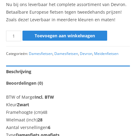
Nu bij ons leverbaar het complete assortiment van Devron.
Betaalbare Europese fietsen tegen tweedehands prijzen!
Zoals deze! Leverbaar in meerdere kleuren en maten!
Toevoegen aan winkelwagen
Categorieën:
Damesfietsen
,
Damesfietsen
,
Devron
,
Meidenfietsen
Beschrijving
Beoordelingen (0)
BTW of Marge
Incl. BTW
Kleur
Zwart
Framehoogte (cm)48
Wielmaat (inch)
28
Aantal versnellingen
6
Type
Damesfiets omafiets