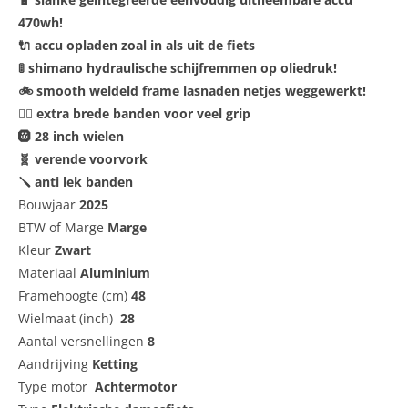
470wh!
🔌 accu opladen zoal in als uit de fiets
🚦 shimano hydraulische schijfremmen op oliedruk!
🚲 smooth weldeld frame lasnaden netjes weggewerkt!
🚵‍♀️ extra brede banden voor veel grip
🛞 28 inch wielen
🧬 verende voorvork
🪛 anti lek banden
Bouwjaar
2025
BTW of Marge
Marge
Kleur
Zwart
Materiaal
Aluminium
Framehoogte (cm)
48
Wielmaat (inch)
28
Aantal versnellingen
8
Aandrijving
Ketting
Type motor
Achtermotor