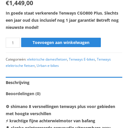
€
1,449,00
In goede staat verkerende Tenways CGO800 Plus. Slechts
een jaar oud dus inclusief nog 1 jaar garantie! Betreft nog
nieuwste model!
Toevoegen aan winkelwagen
Categorieën:
elektrische damesfietsen
,
Tenways E-bikes
,
Tenways
elektrische fietsen
,
Urban e-bikes
Beschrijving
Beoordelingen (0)
⚙️ shimano 8 versnellingen tenways plus voor gebieden
met hoogte verschillen
⚡ krachtige fijne achterwielmotor van bafang
🔋 slanke geïntegreerde eenvoudig uitneembare accu