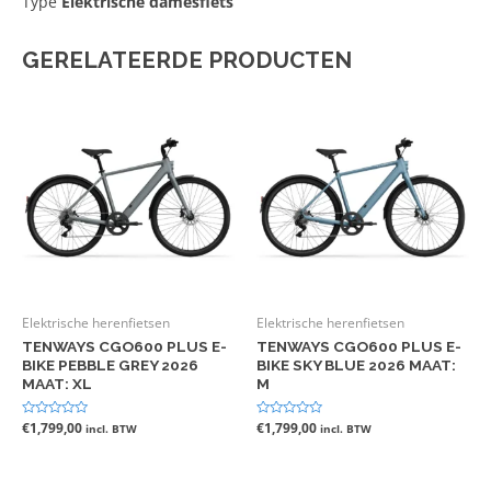
Type
Elektrische damesfiets
GERELATEERDE PRODUCTEN
Elektrische herenfietsen
Elektrische herenfietsen
TENWAYS CGO600 PLUS E-
TENWAYS CGO600 PLUS E-
BIKE PEBBLE GREY 2026
BIKE SKY BLUE 2026 MAAT:
MAAT: XL
M
Gewaardeerd
€
1,799,00
Gewaardeerd
€
1,799,00
incl. BTW
incl. BTW
0
0
uit
uit
5
5