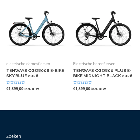
elektrische damesfietsen
Elektrische herenfietsen
TENWAYS CGO800S E-BIKE
TENWAYS CGO800 PLUS E-
SKY BLUE 2026
BIKE MIDNIGHT BLACK 2026
Gewaardeerd
€
1,899,00
Gewaardeerd
€
1,899,00
incl. BTW
incl. BTW
0
0
uit
uit
5
5
Zoeken