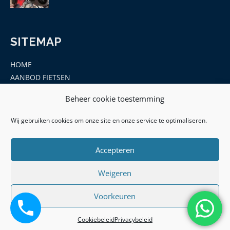
SITEMAP
HOME
AANBOD FIETSEN
MERKEN
Beheer cookie toestemming
ONDERDELEN EN ACCESSOIRES
CONTACT
Wij gebruiken cookies om onze site en onze service te optimaliseren.
Accepteren
Weigeren
Voorkeuren
© 2026 | Hof Leek - KVK: 77091612 -BTW ID:
NL003145275B11|
Algemene Voorwaarden
|
Privacy Policy
|
Cookiebeleid
Privacybeleid