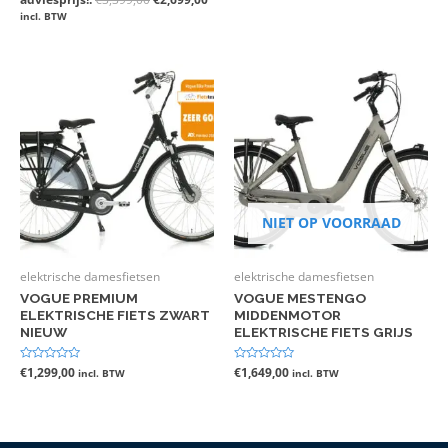
uit
uit
5
5
incl. BTW
NIET OP VOORRAAD
elektrische damesfietsen
elektrische damesfietsen
VOGUE PREMIUM
VOGUE MESTENGO
ELEKTRISCHE FIETS ZWART
MIDDENMOTOR
NIEUW
ELEKTRISCHE FIETS GRIJS
Gewaardeerd
€
1,299,00
Gewaardeerd
€
1,649,00
incl. BTW
incl. BTW
0
0
uit
uit
5
5