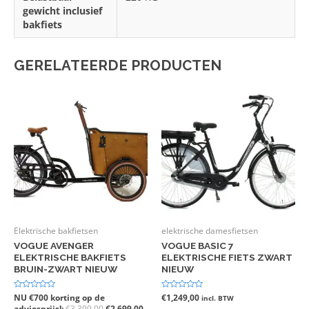
gewicht inclusief
bakfiets
GERELATEERDE PRODUCTEN
Elektrische bakfietsen
elektrische damesfietsen
VOGUE AVENGER
VOGUE BASIC 7
ELEKTRISCHE BAKFIETS
ELEKTRISCHE FIETS ZWART
BRUIN-ZWART NIEUW
NIEUW
Gewaardeerd
NU €700 korting op de
Gewaardeerd
€
1,249,00
incl. BTW
0
0
adviesprijs!:
€
3,399,00
€
2,699,00