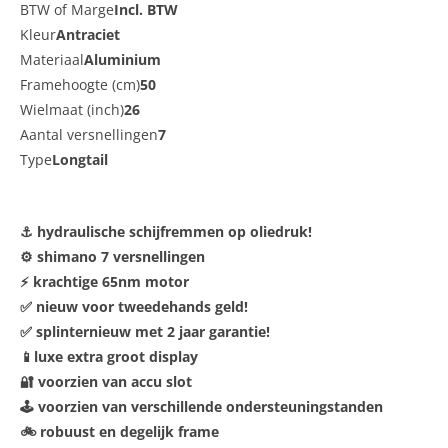
BTW of Marge
Incl. BTW
Kleur
Antraciet
Materiaal
Aluminium
Framehoogte (cm)
50
Wielmaat (inch)
26
Aantal versnellingen
7
Type
Longtail
⚓ hydraulische schijfremmen op oliedruk!
⚙️ shimano 7 versnellingen
⚡ krachtige 65nm motor
✅ nieuw voor tweedehands geld!
✅ splinternieuw met 2 jaar garantie!
📱luxe extra groot display
🔐 voorzien van accu slot
🕹️ voorzien van verschillende ondersteuningstanden
🚲 robuust en degelijk frame