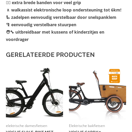
🚵‍♀️ extra brede banden voor veel grip
🚶 walkassist elektronische loop ondersteuning tot 6km!
🦾 zadelpen eenvoudig verstelbaar door snelspanklem
🦿 eenvoudig verstelbare stuurpen
🧑‍🔧 uitbreidbaar met kussens of kinderzitjes en
voordrager
GERELATEERDE PRODUCTEN
elektrische damesfietsen
Elektrische bakfietsen
VOGUE SUV E-BIKE MET
VOGUE CARRY 3