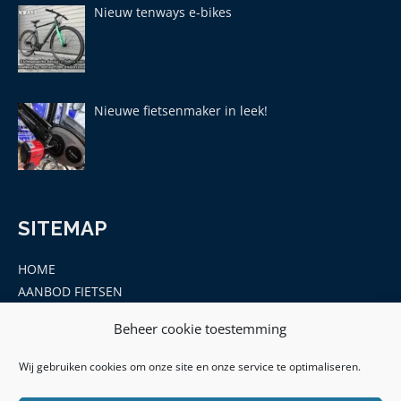
Nieuw tenways e-bikes
Nieuwe fietsenmaker in leek!
SITEMAP
HOME
AANBOD FIETSEN
MERKEN
Beheer cookie toestemming
ONDERDELEN EN ACCESSOIRES
CONTACT
Wij gebruiken cookies om onze site en onze service te optimaliseren.