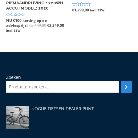
RIEMAANDRIJVING + 720WH
ACCU! MODEL: 2026
Gewaardeerd
€
1,299,00
incl. BTW
0
uit
5
Gewaardeerd
NU €100 korting op de
0
adviesprijs!:
€
2,449,00
€
2,349,00
uit
5
incl. BTW
Zoeken
vOGUE FIETSEN DEALER PUNT