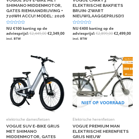
SHIMANO MIDDENMOTOR,
ELEKTRISCHE BAKFIETS
GATES RIEMAANDRIJVING +
BRUIN-ZWART
720WH ACCU! MODEL: 2026
NIEUW(LAAGGEPRIJSD!)
Gewaardeerd
NU €100 korting op de
Gewaardeerd
NU €400 korting op de
0
0
adviesprijs!:
€
2,449,00
€
2,349,00
adviesprijs!:
€
2,899,00
€
2,499,00
uit
uit
5
5
incl. BTW
incl. BTW
NIET OP VOORRAAD
elektrische damesfietsen
Elektrische herenfietsen
VOGUE SUV E-BIKE GRIJS
VOGUE PREMIUM MAN
MET SHIMANO
ELEKTRISCHE HERENFIETS
MIDDENMOTOR, GATES
GRIJS NIEUW