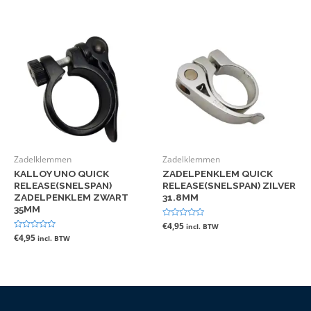
Zadelklemmen
Zadelklemmen
KALLOY UNO QUICK
ZADELPENKLEM QUICK
RELEASE(SNELSPAN)
RELEASE(SNELSPAN) ZILVER
ZADELPENKLEM ZWART
31.8MM
35MM
Gewaardeerd
€
4,95
incl. BTW
0
Gewaardeerd
€
4,95
incl. BTW
uit
0
5
uit
5