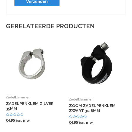
GERELATEERDE PRODUCTEN
Zadelklemmen
Zadelklemmen
ZADELPENKLEM ZILVER
ZOOM ZADELPENKLEM
35MM
ZWART 31.8MM
Gewaardeerd
€
4,95
incl. BTW
Gewaardeerd
€
4,95
incl. BTW
0
0
uit
uit
5
5