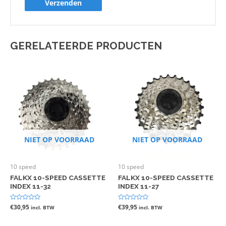
GERELATEERDE PRODUCTEN
NIET OP VOORRAAD
NIET OP VOORRAAD
10 speed
10 speed
FALKX 10-SPEED CASSETTE
FALKX 10-SPEED CASSETTE
INDEX 11-32
INDEX 11-27
Gewaardeerd
€
30,95
Gewaardeerd
€
39,95
incl. BTW
incl. BTW
0
0
uit
uit
5
5