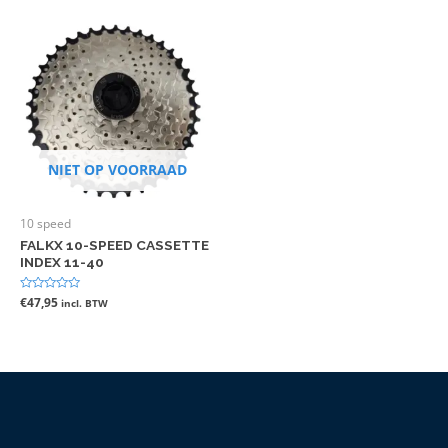
NIET OP VOORRAAD
10 speed
FALKX 10-SPEED CASSETTE
INDEX 11-40
Gewaardeerd
€
47,95
incl. BTW
0
uit
5