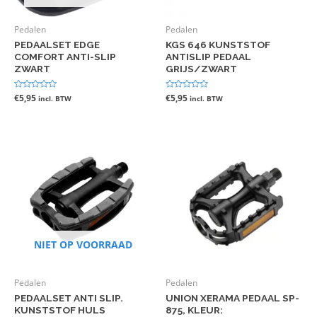
Pedalen
Pedalen
PEDAALSET EDGE
KGS 646 KUNSTSTOF
COMFORT ANTI-SLIP
ANTISLIP PEDAAL
ZWART
GRIJS/ZWART
Gewaardeerd
€
5,95
Gewaardeerd
€
5,95
incl. BTW
incl. BTW
0
0
uit
uit
5
5
NIET OP VOORRAAD
Pedalen
Pedalen
PEDAALSET ANTI SLIP.
UNION XERAMA PEDAAL SP-
KUNSTSTOF HULS
875, KLEUR: