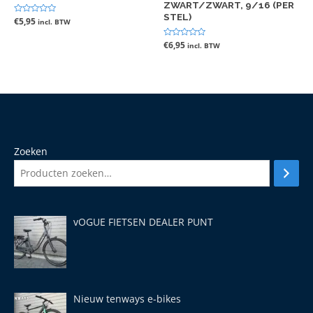
ZWART/ZWART, 9/16 (PER
STEL)
Gewaardeerd
€
5,95
incl. BTW
0
uit
5
Gewaardeerd
€
6,95
incl. BTW
0
uit
5
Zoeken
vOGUE FIETSEN DEALER PUNT
Nieuw tenways e-bikes