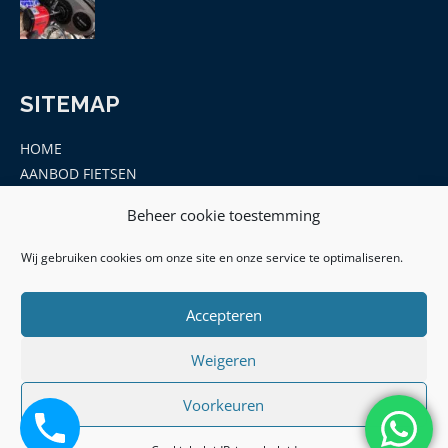
SITEMAP
HOME
AANBOD FIETSEN
MERKEN
Beheer cookie toestemming
ONDERDELEN EN ACCESSOIRES
CONTACT
Wij gebruiken cookies om onze site en onze service te optimaliseren.
Accepteren
Weigeren
Voorkeuren
© 2026 | Hof Leek - KVK: 77091612 -BTW ID:
NL003145275B11|
Algemene Voorwaarden
|
Privacy Policy
|