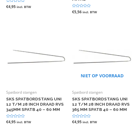
Gewaardeerd
€
4,95
incl. BTW
0
Gewaardeerd
€
5,56
incl. BTW
uit
0
5
uit
5
NIET OP VOORRAAD
Spatbord stangen
Spatbord stangen
SKS SPATBORDSTANG UNI
SKS SPATBORDSTANG UNI
12 T/M 28 INCH DRAAD RVS
12 T/M 28 INCH DRAAD RVS
345MM SPATB 40 – 60 MM
365 MM SPATB 40 – 60 MM
Gewaardeerd
€
4,95
Gewaardeerd
€
4,95
incl. BTW
incl. BTW
0
0
uit
uit
5
5