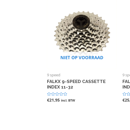
NIET OP VOORRAAD
9 speed
9 s
FALKX 9-SPEED CASSETTE
FA
INDEX 11-32
IND
€
21,95
€
25
Gewaardeerd
Gewa
incl. BTW
0
0
uit
uit
5
5