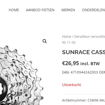
HOME
AANBOD FIETSEN
MERKEN
ONDERDELEN 
Home
/
Derailleur versnell
9S 11-32
SUNRACE CASS
€
26,95
incl. BTW
EAN: 4710944242003 OE
Uitverkocht
Artikelnummer:
CSM96 9A