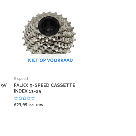
NIET OP VOORRAAD
9 speed
 9V
FALKX 9-SPEED CASSETTE
INDEX 11-25
€
23,95
Gewaardeerd
incl. BTW
0
uit
5