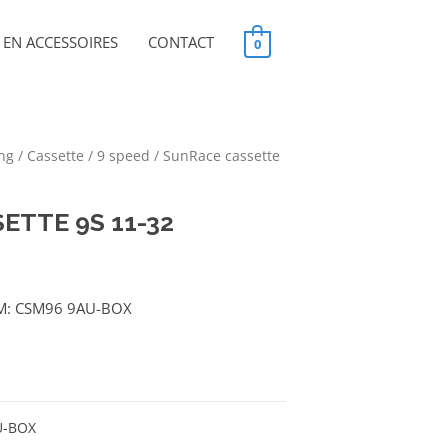
EN ACCESSOIRES
CONTACT
0
ing
/
Cassette
/
9 speed
/ SunRace cassette
ETTE 9S 11-32
M: CSM96 9AU-BOX
U-BOX