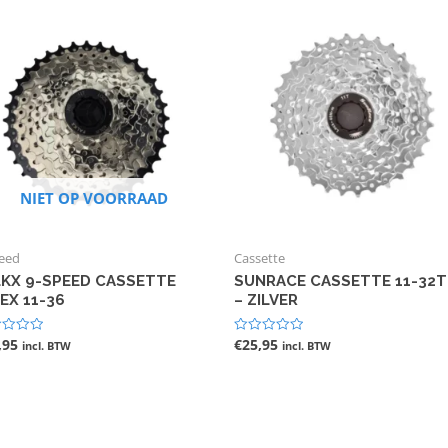
NIET OP VOORRAAD
peed
Cassette
LKX 9-SPEED CASSETTE
SUNRACE CASSETTE 11-32T
EX 11-36
– ZILVER
,95
€
25,95
ardeerd
Gewaardeerd
incl. BTW
incl. BTW
0
uit
5