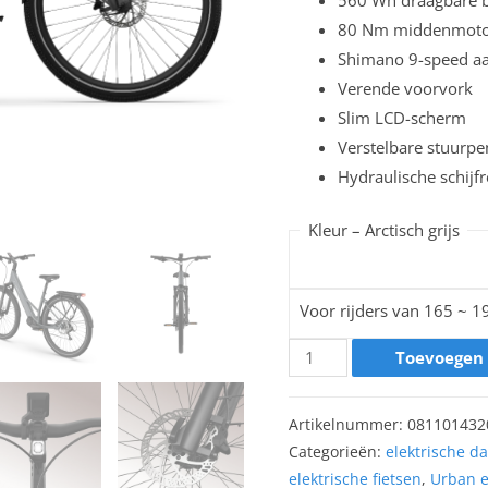
80 Nm middenmot
Shimano 9-speed aan
Verende voorvork
Slim LCD-scherm
Verstelbare stuurpe
Hydraulische schij
Kleur –
Arctisch grijs
Voor rijders van 165 ~ 
Toevoegen
Artikelnummer:
081101432
Categorieën:
elektrische d
elektrische fietsen
,
Urban e