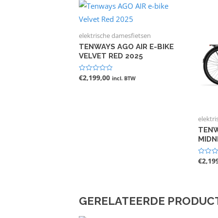
elektrische damesfietsen
TENWAYS AGO AIR E-BIKE
VELVET RED 2025
€
2,199,00
Gewaardeerd
incl. BTW
0
uit
5
elektr
TENW
MIDN
€
2,19
Gewaar
0
uit
5
GERELATEERDE PRODUC