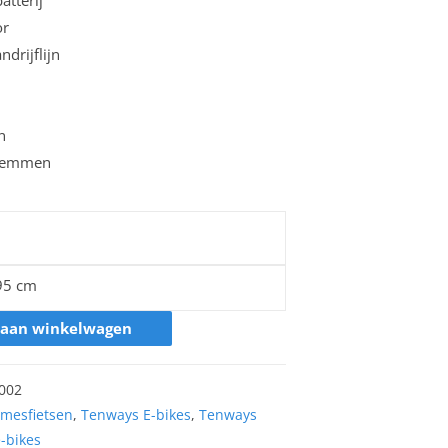
or
drijflijn
n
fremmen
195 cm
 aan winkelwagen
002
amesfietsen
,
Tenways E-bikes
,
Tenways
-bikes