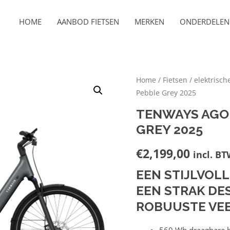
HOME
AANBOD FIETSEN
MERKEN
ONDERDELEN 
Home
/
Fietsen
/
elektrisch
Pebble Grey 2025
TENWAYS AGO 
GREY 2025
€
2,199,00
incl. B
EEN STIJLVOLL
EEN STRAK DE
ROBUUSTE VEE
560 Wh draagbare ba