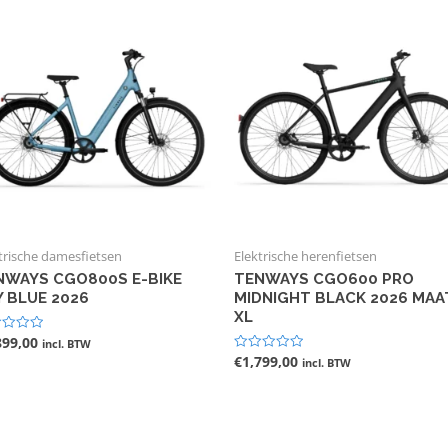
trische damesfietsen
Elektrische herenfietsen
NWAYS CGO800S E-BIKE
TENWAYS CGO600 PRO
Y BLUE 2026
MIDNIGHT BLACK 2026 MAA
XL
899,00
ardeerd
incl. BTW
€
1,799,00
Gewaardeerd
incl. BTW
0
uit
5