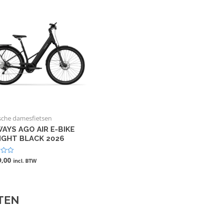
ische damesfietsen
AYS AGO AIR E-BIKE
IGHT BLACK 2026
9,00
deerd
incl. BTW
TEN