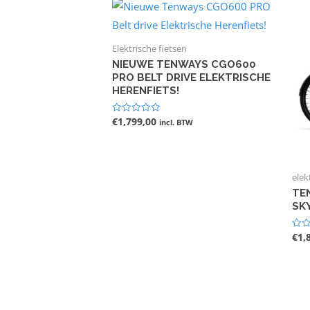
Elektrische fietsen
NIEUWE TENWAYS CGO600
PRO BELT DRIVE ELEKTRISCHE
HERENFIETS!
€
1,799,00
Gewaardeerd
incl. BTW
0
uit
5
elek
TE
SK
€
1,
Gewa
0
uit
5