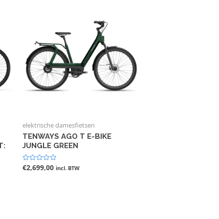
elektrische damesfietsen
TENWAYS AGO T E-BIKE
T:
JUNGLE GREEN
€
2,699,00
Gewaardeerd
incl. BTW
0
uit
5