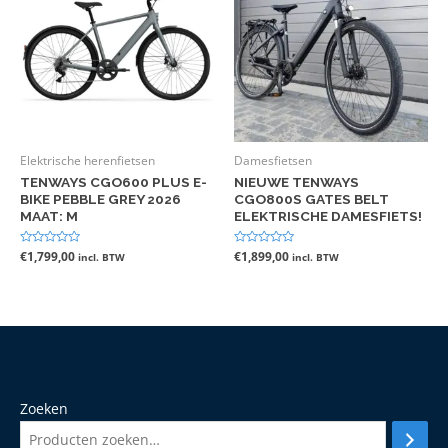
Elektrische herenfietsen
Damesfietsen
TENWAYS CGO600 PLUS E-
NIEUWE TENWAYS
BIKE PEBBLE GREY 2026
CGO800S GATES BELT
MAAT: M
ELEKTRISCHE DAMESFIETS!
Gewaardeerd
€
1,799,00
Gewaardeerd
€
1,899,00
incl. BTW
incl. BTW
0
0
uit
uit
5
5
Zoeken