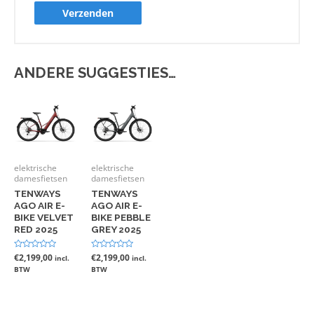
ANDERE SUGGESTIES…
elektrische
elektrische
damesfietsen
damesfietsen
TENWAYS
TENWAYS
AGO AIR E-
AGO AIR E-
BIKE VELVET
BIKE PEBBLE
RED 2025
GREY 2025
Gewaardeerd
€
2,199,00
Gewaardeerd
€
2,199,00
incl.
incl.
0
0
BTW
BTW
uit
uit
5
5