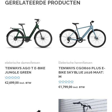
GERELATEERDE PRODUCTEN
elektrische damesfietsen
Elektrische herenfietsen
TENWAYS AGO T E-BIKE
TENWAYS CGO600 PLUS E-
JUNGLE GREEN
BIKE SKY BLUE 2026 MAAT:
M
Gewaardeerd
€
2,699,00
incl. BTW
0
Gewaardeerd
€
1,799,00
incl. BTW
uit
0
5
uit
5