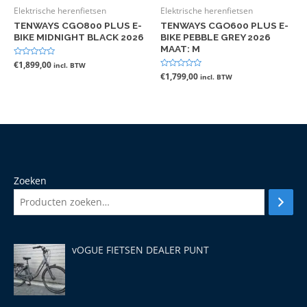
Elektrische herenfietsen
Elektrische herenfietsen
TENWAYS CGO800 PLUS E-
TENWAYS CGO600 PLUS E-
BIKE MIDNIGHT BLACK 2026
BIKE PEBBLE GREY 2026
MAAT: M
Gewaardeerd
€
1,899,00
incl. BTW
0
Gewaardeerd
€
1,799,00
incl. BTW
uit
0
5
uit
5
Zoeken
vOGUE FIETSEN DEALER PUNT