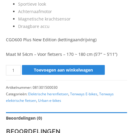
Sportieve look
Achternaafmotor
Magnetische krachtsensor
Draagbare accu
CGO600 Plus New Edition (kettingaandrijving)
Maat M 54cm – Voor fietsers – 170 ~ 180 cm (5’7″ ~ 5’11”)
Toevoegen aan winkelwagen
Artikelnummer:
081301500030
Categorieën:
Elektrische herenfietsen
,
Tenways E-bikes
,
Tenways
elektrische fietsen
,
Urban e-bikes
Beoordelingen (0)
BEOORDELINGEN