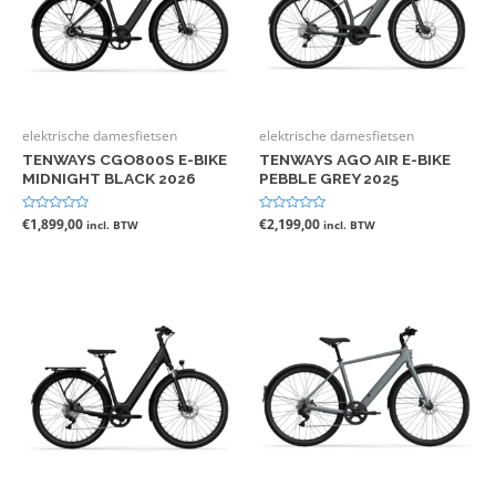
elektrische damesfietsen
elektrische damesfietsen
TENWAYS CGO800S E-BIKE
TENWAYS AGO AIR E-BIKE
MIDNIGHT BLACK 2026
PEBBLE GREY 2025
Gewaardeerd
€
1,899,00
Gewaardeerd
€
2,199,00
incl. BTW
incl. BTW
0
0
uit
uit
5
5