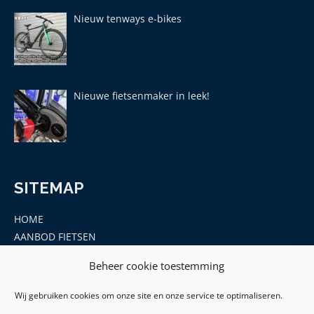
Nieuw tenways e-bikes
Nieuwe fietsenmaker in leek!
SITEMAP
HOME
AANBOD FIETSEN
MERKEN
Beheer cookie toestemming
ONDERDELEN EN ACCESSOIRES
CONTACT
Wij gebruiken cookies om onze site en onze service te optimaliseren.