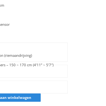
 km
sensor
n (riemaandrijving)
ers – 150 ~ 170 cm (4’11” ~ 5’7″)
 aan winkelwagen