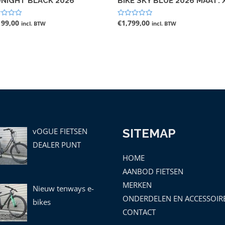
DNIGHT BLACK 2026
BIKE SKY BLUE 2026 MAAT: 
199,00
€
1,799,00
ardeerd
Gewaardeerd
incl. BTW
incl. BTW
0
uit
5
vOGUE FIETSEN
SITEMAP
DEALER PUNT
HOME
AANBOD FIETSEN
MERKEN
Nieuw tenways e-
ONDERDELEN EN ACCESSOIR
bikes
CONTACT