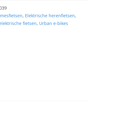
039
amesfietsen
,
Elektrische herenfietsen
,
lektrische fietsen
,
Urban e-bikes