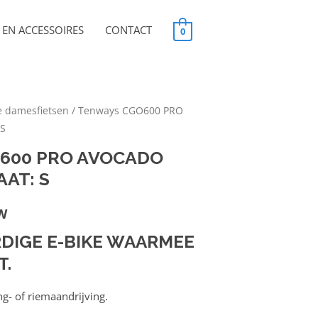
EN ACCESSOIRES
CONTACT
0
e damesfietsen
/ Tenways CGO600 PRO
 S
600 PRO AVOCADO
AT: S
TW
IGE E-BIKE WAARMEE
T.
ng- of riemaandrijving.