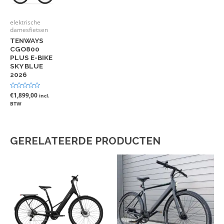
elektrische
damesfietsen
TENWAYS
CGO800
PLUS E-BIKE
SKY BLUE
2026
Gewaardeerd
€
1,899,00
incl.
0
BTW
uit
5
GERELATEERDE PRODUCTEN