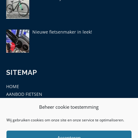
Nieuwe fietsenmaker in leek!
SITEMAP
HOME
AANBOD FIETSEN
MERKEN
Beheer cookie toestemming
ONDERDELEN EN ACCESSOIRES
CONTACT
Wij gebruiken cookies om onze site en onze service te optimaliseren.
Accepteren