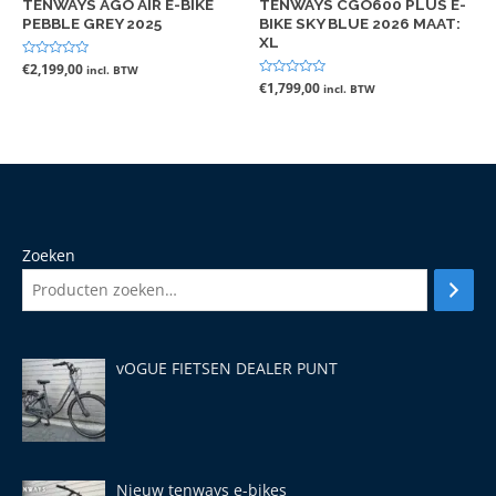
TENWAYS AGO AIR E-BIKE
TENWAYS CGO600 PLUS E-
PEBBLE GREY 2025
BIKE SKY BLUE 2026 MAAT:
XL
Gewaardeerd
€
2,199,00
incl. BTW
0
Gewaardeerd
€
1,799,00
incl. BTW
uit
0
5
uit
5
Zoeken
vOGUE FIETSEN DEALER PUNT
Nieuw tenways e-bikes