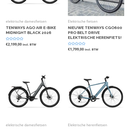
elektrische damesfietsen
Elektrische fietsen
TENWAYS AGO AIR E-BIKE
NIEUWE TENWAYS CGO600
MIDNIGHT BLACK 2026
PRO BELT DRIVE
ELEKTRISCHE HERENFIETS!
Gewaardeerd
€
2,199,00
incl. BTW
0
Gewaardeerd
€
1,799,00
incl. BTW
uit
0
5
uit
5
elektrische damesfietsen
Elektrische herenfietsen