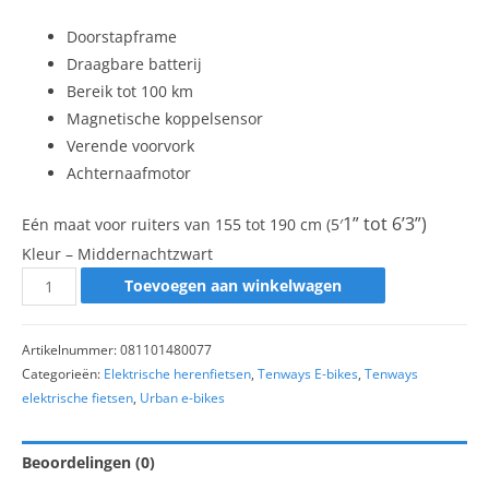
Doorstapframe
Draagbare batterij
Bereik tot 100 km
Magnetische koppelsensor
Verende voorvork
Achternaafmotor
1” tot 6’3”)
Eén maat voor ruiters van 155 tot 190 cm (5′
Kleur –
Middernachtzwart
Toevoegen aan winkelwagen
Artikelnummer:
081101480077
Categorieën:
Elektrische herenfietsen
,
Tenways E-bikes
,
Tenways
elektrische fietsen
,
Urban e-bikes
Beoordelingen (0)