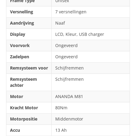
Frame Type
Unisex
Versnelling
7 versnellingen
Aandrijving
Naaf
Display
LCD, Kleur, USB charger
Voorvork
Ongeveerd
Zadelpen
Ongeveerd
Remsysteem voor
Schijfremmen
Remsysteem
Schijfremmen
achter
Motor
ANANDA M81
Kracht Motor
80Nm
Motorpositie
Middenmotor
Accu
13 Ah