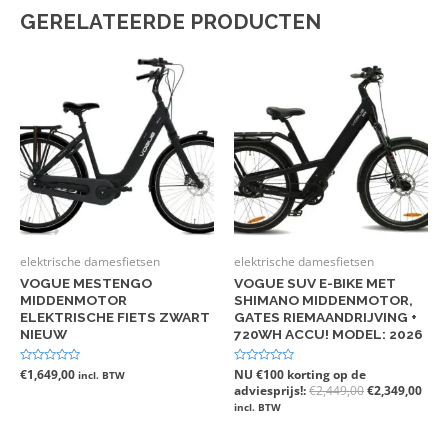
GERELATEERDE PRODUCTEN
elektrische damesfietsen
elektrische damesfietsen
VOGUE MESTENGO
VOGUE SUV E-BIKE MET
MIDDENMOTOR
SHIMANO MIDDENMOTOR,
ELEKTRISCHE FIETS ZWART
GATES RIEMAANDRIJVING +
NIEUW
720WH ACCU! MODEL: 2026
Gewaardeerd
€
1,649,00
Gewaardeerd
NU €100 korting op de
incl. BTW
0
0
adviesprijs!:
€
2,449,00
€
2,349,00
uit
uit
5
5
incl. BTW