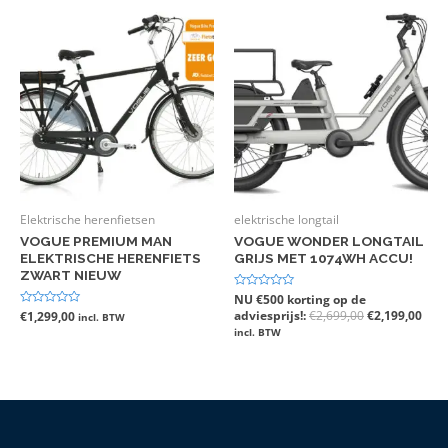
Elektrische herenfietsen
elektrische longtail
VOGUE PREMIUM MAN
VOGUE WONDER LONGTAIL
ELEKTRISCHE HERENFIETS
GRIJS MET 1074WH ACCU!
ZWART NIEUW
Gewaardeerd
NU €500 korting op de
0
adviesprijs!:
€
2,699,00
€
2,199,00
Gewaardeerd
€
1,299,00
incl. BTW
uit
0
5
incl. BTW
uit
5